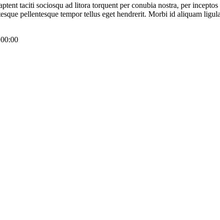
s aptent taciti sociosqu ad litora torquent per conubia nostra, per incept
entesque pellentesque tempor tellus eget hendrerit. Morbi id aliquam lig
00:00