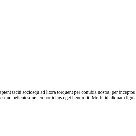
s aptent taciti sociosqu ad litora torquent per conubia nostra, per incept
entesque pellentesque tempor tellus eget hendrerit. Morbi id aliquam lig