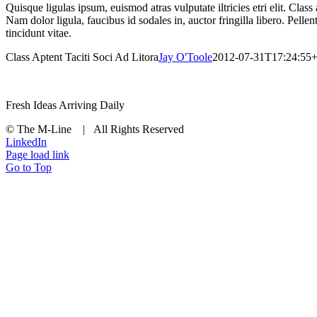
Quisque ligulas ipsum, euismod atras vulputate iltricies etri elit. Clas
Nam dolor ligula, faucibus id sodales in, auctor fringilla libero. Pell
tincidunt vitae.
Class Aptent Taciti Soci Ad Litora
Jay O'Toole
2012-07-31T17:24:55+
Fresh Ideas Arriving Daily
© The M-Line | All Rights Reserved
LinkedIn
Page load link
Go to Top